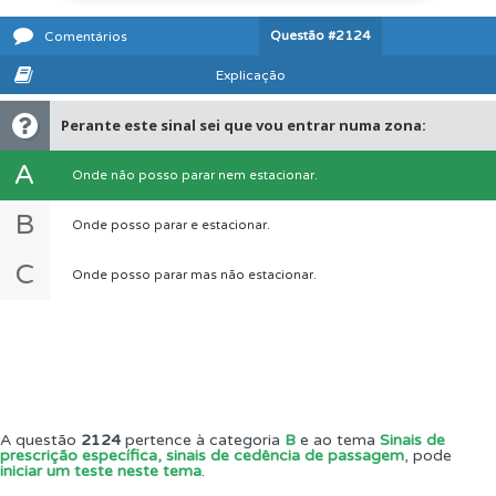
Questão
#2124
Comentários
Explicação
Perante este sinal sei que vou entrar numa zona:
A
Onde não posso parar nem estacionar.
B
Onde posso parar e estacionar.
C
Onde posso parar mas não estacionar.
A questão
2124
pertence à categoria
B
e ao tema
Sinais de
prescrição específica, sinais de cedência de passagem
, pode
iniciar um teste neste tema
.