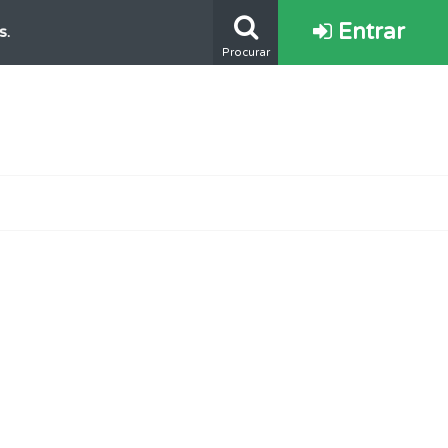
Entrar
s.
Procurar
mento.