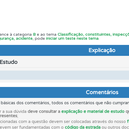
perfil se já está preparado para ir a exame.
uda se tiver dúvidas relacionadas com a plataforma.
ence à categoria
B
e ao tema
Classificação, constituintes, inspe
urança, acidente
, pode
iniciar um teste neste tema
.
Explicação
o teste que recomendamos para obter os melhores resultad
 Estudo
 Condutor dá-lhe uma ideia da sua preparação para o exam
os testemunhos dos nossos utilizadores e deixe o seu!
Comentários
s básicas dos comentários, todos os comentários que não cumpra
os de teclado para responder aos testes mais rapidamente.
r a sua dúvida
deve consultar a
explicação e material de estudo
qu
presentes
;
acionadas com a questão devem ser colocadas através do nosso
adas" apresenta-lhe questões que errou e não voltou a res
devem ser fundamentadas com o
código da estrada
ou outros docu