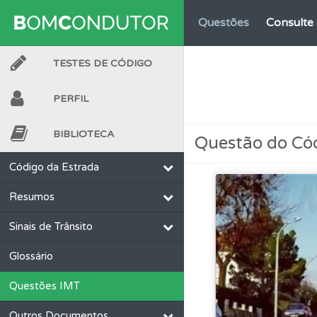
Questões
Consulte 
TESTES DE CÓDIGO
Conta
Crie uma con
PERFIL
Testes
Veja o nível
BIBLIOTECA
Questão do Có
Questões
Consulte
Código da Estrada
Resumos
Questões
Consulte 
Sinais de Trânsito
Biblioteca
Consulte 
Glossário
Questões IMT
Conta
Crie uma con
Outros Documentos