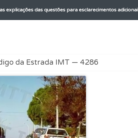
as explicações das questões para esclarecimentos adicionai
ta para poder partilhar o seu perfil com os seus amigos.
 de dificuldade do teste quando o termina.
digo da Estrada IMT — 4286
 os comentários da questão quando tem dúvidas.
aqui todas as questões que usamos na plataforma.
o código da estrada na nossa biblioteca.
ta para ter acesso às suas estatísticas em qualquer equipa