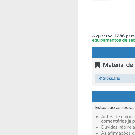
Perfil
Saiba no seu 
Ajuda
Consulte a aj
A questão
4286
pert
equipamentos de seg
Testes
Deve fazer 
Material de
Perfil
O Índice Bom
Glossário
Testemunhos
Veja 
Estas são as regra
Ajuda
Use os atalh
Antes de coloca
comentários já 
Dúvidas não rel
Testes
O teste "Err
As afirmações 