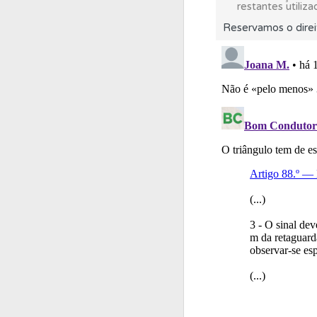
restantes utiliza
Reservamos o direi
Biblioteca
Consulte 
Conta
Crie uma con
Testes
O teste "Dif