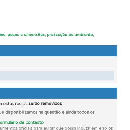
cções, pesos e dimensões, protecção de ambiente,
os.
e.
m estas regras
serão removidos
.
e disponibilizamos na questão e ainda todos os
formulário de contacto
;
ponder.
mentos oficiais para evitar que possa induzir em erro os