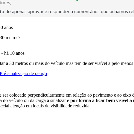
dores;
to de apenas aprovar e responder a comentários que achamos rel
a biblioteca para tirar dúvidas e ver resumos do código.
ta para não perder as suas estatísticas.
ícil" apresenta-lhe as questões mais falhadas na plataforma.