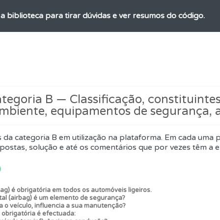
a biblioteca para tirar dúvidas e ver resumos do código.
o código da estrada na nossa biblioteca.
as explicações das questões para esclarecimentos adicionai
egoria B — Classificação, constituintes
mbiente, equipamentos de segurança, 
ta para ter acesso às suas estatísticas em qualquer equipa
 da categoria B em utilização na plataforma. Em cada uma 
rdar uma questão colocando-a como favorita.
postas, solução e até os comentários que por vezes têm a e
 Condutor dá-lhe uma ideia da sua preparação para o exam
ag) é obrigatória em todos os automóveis ligeiros.
tal (airbag) é um elemento de segurança?
a o veículo, influencia a sua manutenção?
ico dos seus testes no seu perfil.
 obrigatória é efectuada: