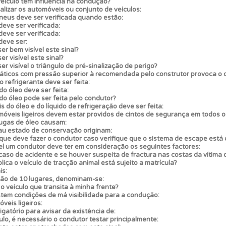
eículo tem influência na condução?
alizar os automóveis ou conjunto de veículos:
neus deve ser verificada quando estão:
adas" apresenta-lhe questões que errou e não voltou a res
eve ser verificada:
eve ser verificada:
deve ser:
er bem visível este sinal?
 os comentários da questão quando tem dúvidas.
r visível este sinal?
er visível o triângulo de pré-sinalização de perigo?
máticos com pressão superior à recomendada pelo construtor provoca o
o refrigerante deve ser feita:
uda se tiver dúvidas relacionadas com a plataforma.
do óleo deve ser feita:
 do óleo pode ser feita pelo condutor?
s do óleo e do líquido de refrigeração deve ser feita:
óveis ligeiros devem estar providos de cintos de segurança em todos o
es que usamos estão atualizadas e são as mesmas do exame 
ugas de óleo causam:
u estado de conservação originam:
o que deve fazer o condutor caso verifique que o sistema de escape est
l um condutor deve ter em consideração os seguintes factores:
perfil se já está preparado para ir a exame.
 caso de acidente e se houver suspeita de fractura nas costas da vítima
blica o veículo de tracção animal está sujeito a matrícula?
is:
ão de 10 lugares, denominam-se:
ta para poder partilhar o seu perfil com os seus amigos.
o veículo que transita à minha frente?
tem condições de má visibilidade para a condução:
eis ligeiros:
rigatório para avisar da existência de:
aqui todas as questões que usamos na plataforma.
ulo, é necessário o condutor testar principalmente: