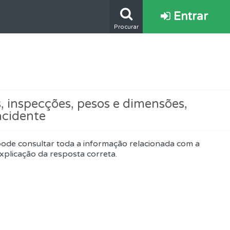
Entrar
Procurar
s.
, inspecções, pesos e dimensões,
acidente
mento.
pode consultar toda a informação relacionada com a
xplicação da resposta correta.
e.