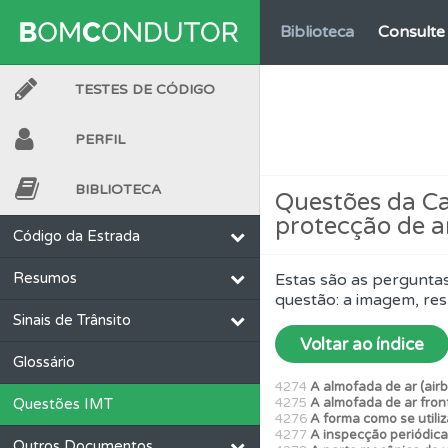
Biblioteca
Consulte 
TESTES DE CÓDIGO
Biblioteca
Consulte 
PERFIL
Questões
Consulte 
BIBLIOTECA
Questões da Cat
protecção de a
Conta
Crie uma con
Código da Estrada
Resumos
Estas são as perguntas
Questões
Pode gua
questão: a imagem, res
Sinais de Trânsito
Voltar ao índice
Perfil
O Índice Bom
Glossário
4274
A almofada de ar (airb
Questões IMT
4275
A almofada de ar fron
4276
A forma como se utiliz
Perfil
Tem um histór
4277
A inspecção periódica
Outros Documentos