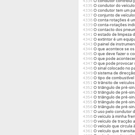
4334
O condutor contribui 
4335
O condutor do veículo 
4336
O condutor tem um pa
4337
Perfil
O conjunto de veículo
Veja os temas
4338
O conta rotações é um
4339
O conta-rotações indi
4340
O contacto dos pneumá
4341
O estado de limpeza do
Testes
O teste "Dif
4342
O extintor é um equip
4343
O painel de instrumen
4344
O que acontece se os
4345
O que deve fazer o co
Testes
Deve fazer 
4346
O que pode acontecer
4347
O que pode provocar
4348
O sinal colocado no p
4349
O sistema de direcção
4350
O tipo de combustível 
4351
O trânsito de veículo
4352
O triângulo de pré-si
4353
O triângulo de pré-si
4354
O triângulo de pré-si
4355
O triângulo de pré-sin
4356
O triângulo de pré-si
4357
O uso pelo condutor do
4358
O veículo à minha fre
4359
O veículo de tracção 
4360
O veículo que circula 
4361
O veículo que transita