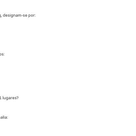
, designam-se por:
os:
1 lugares?
lia: