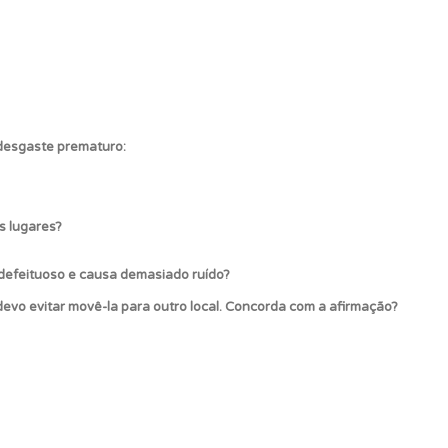
ponder.
 desgaste prematuro:
s lugares?
oficial.
á defeituoso e causa demasiado ruído?
 devo evitar movê-la para outro local. Concorda com a afirmação?