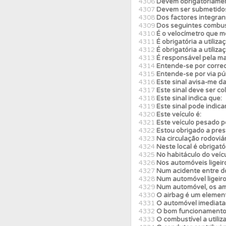
4306
Devem obrigatoriamen
4307
Devem ser submetidos 
4308
Dos factores integrant
Perfil
Consulte as su
4309
Dos seguintes combus
4310
É o velocímetro que m
4311
É obrigatória a utiliz
4312
É obrigatória a utiliza
Testes
O teste "Nov
4313
É responsável pela ma
4314
Entende-se por corred
4315
Entende-se por via púb
4316
Este sinal avisa-me da
Perfil
Veja as quest
4317
Este sinal deve ser co
4318
Este sinal indica que:
4319
Este sinal pode indica
4320
Este veículo é:
Testes
Veja o nível
4321
Este veículo pesado po
4322
Estou obrigado a pres
4323
Na circulação rodoviá
4324
Neste local é obrigató
Testemunhos
Veja 
4325
No habitáculo do veícu
4326
Nos automóveis ligeir
4327
Num acidente entre do
4328
Num automóvel ligeiro 
Ajuda
Use os atalh
4329
Num automóvel, os a
4330
O airbag é um elemen
4331
O automóvel imediatam
4332
O bom funcionamento 
Conta
Crie uma con
4333
O combustível a utiliz