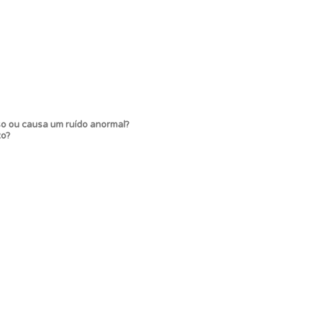
so ou causa um ruído anormal?
os.
xo?