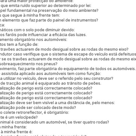
para uma maior protecção do ambiente:
que emita ruído superior ao determinado por lei:
pel fundamental na preservação do meio ambiente?
s que segue à minha frente tem:
 onde tem mais dificuldades no seu perfil.
 elemento que faz parte do painel de instrumentos?
ca:
ticos com o solo pode diminuir devido:
s faróis pode influenciar a eficácia das luzes.
ícil" apresenta-lhe as questões mais falhadas na plataforma.
amento obrigatório nos automóveis:
tos tem a função de:
 travões actuarem de modo desigual sobre as rodas do mesmo eixo?
ndutor caso verifique que o sistema de escape do veículo está defeituo
o teste que recomendamos para obter os melhores resultad
 se os travões actuarem de modo desigual sobre as rodas do mesmo ei
 sobreaquecimento nos pneus?
avimento, faz parte obrigatória do equipamento de todos os automóveis.
 assistida aplicado aos automóveis tem como função:
a utilizar no veículo, deve ser o referido pelo seu construtor?
s de tracção animal é equiparado ao trânsito de peões.
nalização de perigo está correctamente colocado?
nalização de perigo está correctamente colocado?
nalização de perigo está correctamente colocado?
alização deve ser bem visível a uma distância de, pelo menos:
nalização pode ser colocado deste modo?
 colete retroreflector, é obrigatório:
nte é um velocípede?
animal é considerado um automóvel, se tiver quatro rodas?
à minha frente:
 à minha frente é: