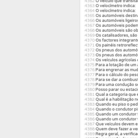
4362
O veículo que transita
4363
O velocímetro indica:
4364
O velocímetro indica:
4365
Os automóveis destina
4366
Os automóveis ligeiro
4367
Os automóveis podem c
4368
Os automóveis são obr
4369
Os catalisadores, são
4370
Os factores integrante
4371
Os painéis retroreflec
4372
Os pneus dos automóve
4373
Os pneus dos automóv
4374
Os veículos agrícolas
4375
Para a lotação de um 
4376
Para engrenar as mud
4377
Para o cálculo do pes
4378
Para se dar a combust
4379
Para uma condução se
4380
Posso parar ou estacio
4381
Qual a categoria que 
4382
Qual é a habilitação 
4383
Quando eu piso o ped
4384
Quando o condutor pi
4385
Quando um condutor f
4386
Quando um condutor ve
4387
Que veículos devem e
4388
Quem deve fazer a veri
4389
Regra geral, a verifica