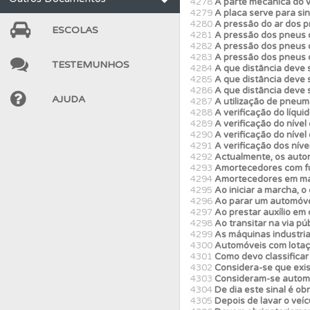
4278
A parte mecânica do v
4279
A placa serve para sin
4280
A pressão do ar dos p
Testes
O teste "Err
ESCOLAS
4281
A pressão dos pneus d
4282
A pressão dos pneus d
4283
A pressão dos pneus 
TESTEMUNHOS
4284
A que distância deve s
Questões
Consulte
4285
A que distância deve se
4286
A que distância deve s
AJUDA
4287
A utilização de pneu
4288
A verificação do líquid
Ajuda
Consulte a aj
4289
A verificação do nível 
4290
A verificação do nível
4291
A verificação dos nívei
4292
Actualmente, os autom
Questões
As questõ
4293
Amortecedores com f
4294
Amortecedores em ma
4295
Ao iniciar a marcha, 
4296
Ao parar um automóve
Perfil
Saiba no seu 
4297
Ao prestar auxílio em
4298
Ao transitar na via pú
4299
As máquinas industria
4300
Automóveis com lotaç
Conta
Crie uma con
4301
Como devo classificar 
4302
Considera-se que exis
4303
Consideram-se automóv
4304
De dia este sinal é ob
Questões
Consulte 
4305
Depois de lavar o veíc