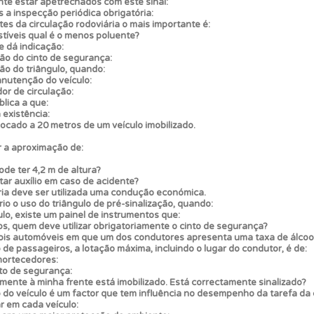
te estar apetrechados com este sinal:
a inspecção periódica obrigatória:
es da circulação rodoviária o mais importante é:
as estatísticas no seu perfil.
tíveis qual é o menos poluente?
e dá indicação:
ação do cinto de segurança:
ção do triângulo, quando:
as" apresenta-lhe questões a que ainda não respondeu.
nutenção do veículo:
or de circulação:
lica a que:
 existência:
ões que errou no seu perfil.
locado a 20 metros de um veículo imobilizado.
r a aproximação de:
 de dificuldade do teste quando o termina.
de ter 4,2 m de altura?
tar auxílio em caso de acidente?
ria deve ser utilizada uma condução económica.
rio o uso do triângulo de pré-sinalização, quando:
os testemunhos dos nossos utilizadores e deixe o seu!
lo, existe um painel de instrumentos que:
os, quem deve utilizar obrigatoriamente o cinto de segurança?
is automóveis em que um dos condutores apresenta uma taxa de álcool 
de passageiros, a lotação máxima, incluindo o lugar do condutor, é de:
os de teclado para responder aos testes mais rapidamente.
mortecedores:
to de segurança:
ente à minha frente está imobilizado. Está correctamente sinalizado?
do veículo é um factor que tem influência no desempenho da tarefa da
ta para não perder as suas estatísticas.
ar em cada veículo: