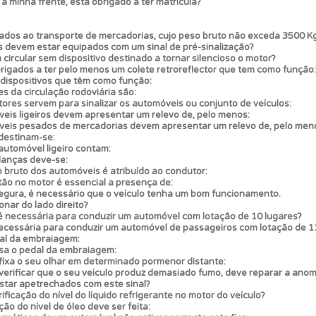
 à minha frente, está obrigado a ter matrícula?
dos ao transporte de mercadorias, cujo peso bruto não exceda 3500 Kg
s devem estar equipados com um sinal de pré-sinalização?
ircular sem dispositivo destinado a tornar silencioso o motor?
igados a ter pelo menos um colete retroreflector que tem como função:
 dispositivos que têm como função:
s da circulação rodoviária são:
tores servem para sinalizar os automóveis ou conjunto de veículos:
is ligeiros devem apresentar um relevo de, pelo menos:
eis pesados de mercadorias devem apresentar um relevo de, pelo men
 destinam-se:
automóvel ligeiro contam:
anças deve-se:
o bruto dos automóveis é atribuído ao condutor:
ão no motor é essencial a presença de:
gura, é necessário que o veículo tenha um bom funcionamento.
nar do lado direito?
é necessária para conduzir um automóvel com lotação de 10 lugares?
necessária para conduzir um automóvel de passageiros com lotação de 1
al da embraiagem:
sa o pedal da embraiagem:
ixa o seu olhar em determinado pormenor distante:
rificar que o seu veículo produz demasiado fumo, deve reparar a anoma
star apetrechados com este sinal?
ficação do nível do líquido refrigerante no motor do veículo?
ção do nível de óleo deve ser feita: