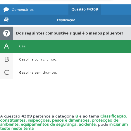
Questão
#4309
Comentários
Explicação
Dos seguintes combustíveis qual é o menos poluente?
A
Gás
B
Gasolina com chumbo.
C
Gasolina sem chumbo.
A questão
4309
pertence à categoria
B
e ao tema
Classificação,
constituintes, inspecções, pesos e dimensões, protecção de
ambiente, equipamentos de segurança, acidente
, pode
iniciar um
teste neste tema
.