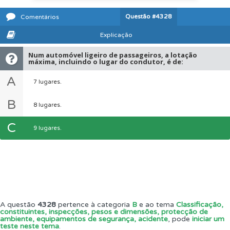
Questão
#4328
Comentários
Explicação
Num automóvel ligeiro de passageiros, a lotação
máxima, incluindo o lugar do condutor, é de:
A
7 lugares.
B
8 lugares.
C
9 lugares.
A questão
4328
pertence à categoria
B
e ao tema
Classificação,
constituintes, inspecções, pesos e dimensões, protecção de
ambiente, equipamentos de segurança, acidente
, pode
iniciar um
teste neste tema
.