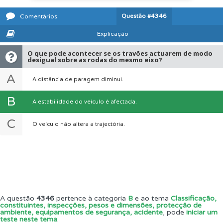
Questão
#4346
Comentários
Explicação
O que pode acontecer se os travões actuarem de modo
desigual sobre as rodas do mesmo eixo?
A
A distância de paragem diminui.
B
A estabilidade do veículo é afectada.
C
O veículo não altera a trajectória.
A questão
4346
pertence à categoria
B
e ao tema
Classificação,
constituintes, inspecções, pesos e dimensões, protecção de
ambiente, equipamentos de segurança, acidente
, pode
iniciar um
teste neste tema
.