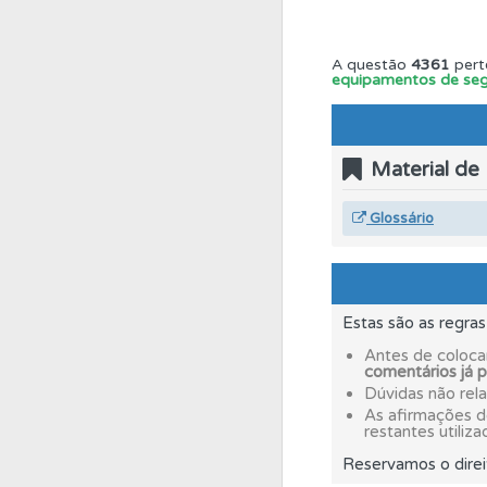
Perfil
Saiba no seu 
A questão
4361
pert
equipamentos de seg
Perfil
Veja os temas
Material de
Conta
Crie uma con
Glossário
Perfil
Consulte as su
Estas são as regra
Testes
Veja o nível
Antes de coloca
comentários já 
Dúvidas não rel
Ajuda
Use os atalh
As afirmações 
restantes utiliza
Reservamos o direi
Testemunhos
Veja 