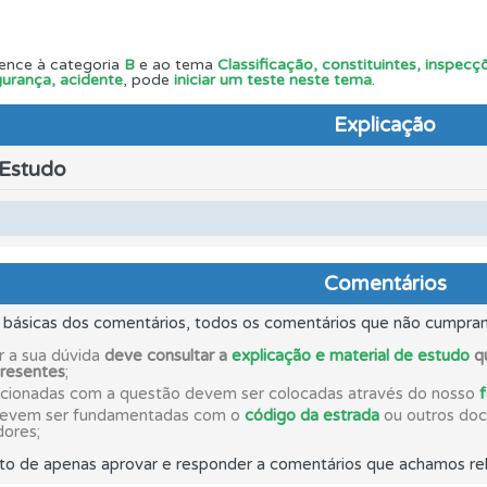
perfil se já está preparado para ir a exame.
ence à categoria
B
e ao tema
Classificação, constituintes, inspe
urança, acidente
, pode
iniciar um teste neste tema
.
 onde tem mais dificuldades no seu perfil.
Explicação
 Estudo
ta para poder partilhar o seu perfil com os seus amigos.
as estatísticas no seu perfil.
Comentários
s básicas dos comentários, todos os comentários que não cumpra
 de dificuldade do teste quando o termina.
r a sua dúvida
deve consultar a
explicação e material de estudo
qu
presentes
;
acionadas com a questão devem ser colocadas através do nosso
os de teclado para responder aos testes mais rapidamente.
devem ser fundamentadas com o
código da estrada
ou outros docu
dores;
to de apenas aprovar e responder a comentários que achamos rel
os testemunhos dos nossos utilizadores e deixe o seu!