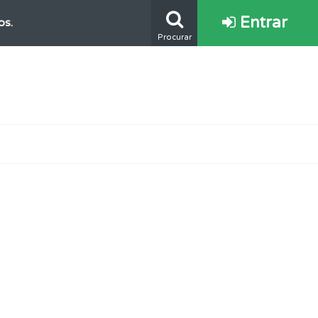
Entrar
os.
Procurar
s.
mento.