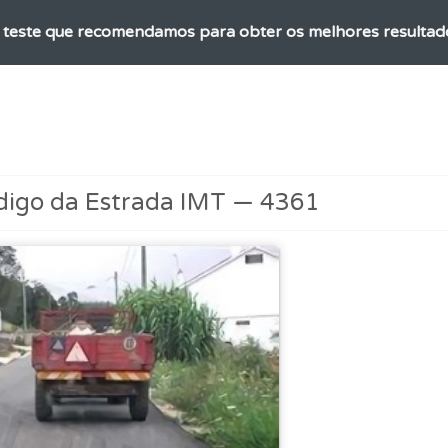
o teste que recomendamos para obter os melhores resultad
rdar uma questão colocando-a como favorita.
as explicações das questões para esclarecimentos adicionai
digo da Estrada IMT — 4361
as" apresenta-lhe questões a que ainda não respondeu.
ões que errou no seu perfil.
ícil" apresenta-lhe as questões mais falhadas na plataforma.
ta para ter acesso às suas estatísticas em qualquer equipa