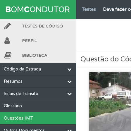
Testes
Deve fazer 
TESTES DE CÓDIGO
Questões
Pode gua
PERFIL
Questões
Consulte 
BIBLIOTECA
Questão do Có
Testes
O teste "Nov
Código da Estrada
Resumos
Perfil
Veja as quest
Sinais de Trânsito
Testes
O teste "Dif
Glossário
Questões IMT
Conta
Crie uma con
Outros Documentos