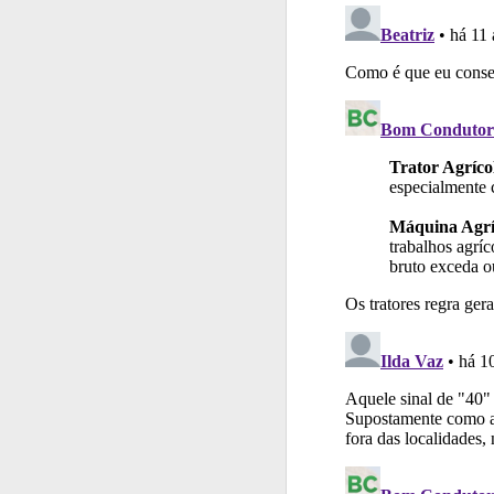
Perfil
Tem um histór
Ajuda
Consulte a aj
Questões
Consulte 