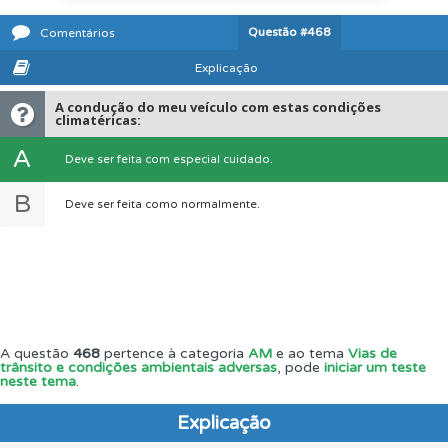
Questão
#468
Comentários
Explicação
A condução do meu veículo com estas condições
climatéricas:
A
Deve ser feita com especial cuidado.
B
Deve ser feita como normalmente.
A questão
468
pertence à categoria
AM
e ao tema
Vias de
trânsito e condições ambientais adversas
, pode
iniciar um teste
neste tema
.
Explicação