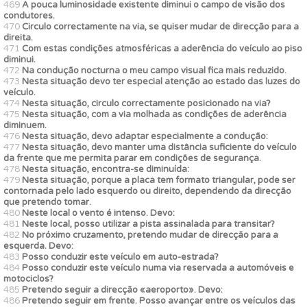
469
A pouca luminosidade existente diminui o campo de visão dos
condutores.
470
Circulo correctamente na via, se quiser mudar de direcção para a
direita.
471
Com estas condições atmosféricas a aderência do veículo ao piso
diminui.
472
Na condução nocturna o meu campo visual fica mais reduzido.
473
Nesta situação devo ter especial atenção ao estado das luzes do
veículo.
474
Nesta situação, circulo correctamente posicionado na via?
475
Nesta situação, com a via molhada as condições de aderência
diminuem.
476
Nesta situação, devo adaptar especialmente a condução:
477
Nesta situação, devo manter uma distância suficiente do veículo
da frente que me permita parar em condições de segurança.
478
Nesta situação, encontra-se diminuída:
479
Nesta situação, porque a placa tem formato triangular, pode ser
contornada pelo lado esquerdo ou direito, dependendo da direcção
que pretendo tomar.
480
Neste local o vento é intenso. Devo:
481
Neste local, posso utilizar a pista assinalada para transitar?
482
No próximo cruzamento, pretendo mudar de direcção para a
esquerda. Devo:
483
Posso conduzir este veículo em auto-estrada?
484
Posso conduzir este veículo numa via reservada a automóveis e
motociclos?
485
Pretendo seguir a direcção «aeroporto». Devo:
486
Pretendo seguir em frente. Posso avançar entre os veículos das