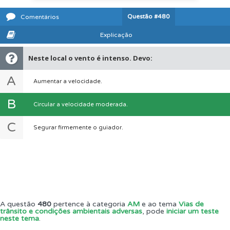
Questão
#480
Comentários
Explicação
Neste local o vento é intenso. Devo:
A
Aumentar a velocidade.
B
Circular a velocidade moderada.
C
Segurar firmemente o guiador.
A questão
480
pertence à categoria
AM
e ao tema
Vias de
trânsito e condições ambientais adversas
, pode
iniciar um teste
neste tema
.