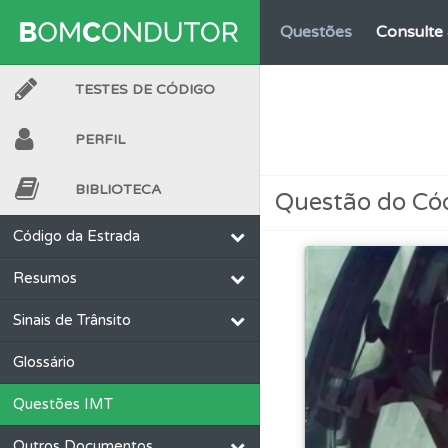
Questões
Consulte 
TESTES DE CÓDIGO
Questões
As questõ
PERFIL
Testemunhos
Veja 
BIBLIOTECA
Questão do Có
Questões
Pode gua
Código da Estrada
Resumos
Conta
Crie uma con
Sinais de Trânsito
Conta
Crie uma con
Glossário
Questões IMT
Testes
Veja o nível
Outros Documentos