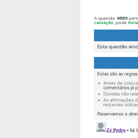
Perfil
O Índice Bom
A questão
4889
pert
cassação
, pode
inic
Perfil
Veja as quest
Esta questão aind
Questões
Consulte 
Biblioteca
Estas são as regra
Consulte 
Antes de coloca
comentários já 
Perfil
Dúvidas não rel
Tem um histór
As afirmações 
restantes utiliza
Testes
Reservamos o direi
O teste "Nov
Testes
O teste "Dif