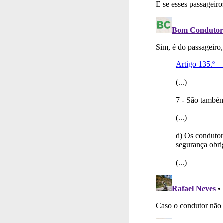
Ajuda
Consulte a aj
Ajuda
Use os atalh
Testes
Deve fazer 