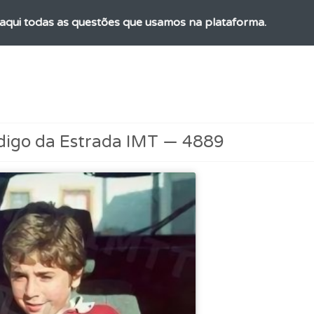
aqui todas as questões que usamos na plataforma.
es que usamos estão atualizadas e são as mesmas do exame 
os testemunhos dos nossos utilizadores e deixe o seu!
digo da Estrada IMT — 4889
rdar uma questão colocando-a como favorita.
ta para não perder as suas estatísticas.
ta para ter acesso às suas estatísticas em qualquer equipa
 de dificuldade do teste quando o termina.