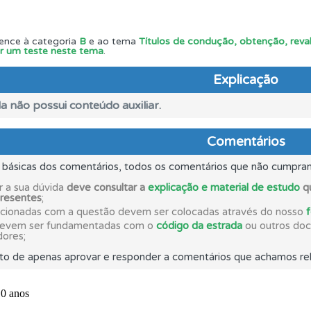
 Condutor dá-lhe uma ideia da sua preparação para o exam
ence à categoria
B
e ao tema
Títulos de condução, obtenção, reval
iar um teste neste tema
.
ões que errou no seu perfil.
Explicação
a não possui conteúdo auxiliar.
as explicações das questões para esclarecimentos adicionai
Comentários
s básicas dos comentários, todos os comentários que não cumpra
o código da estrada na nossa biblioteca.
r a sua dúvida
deve consultar a
explicação e material de estudo
qu
presentes
;
acionadas com a questão devem ser colocadas através do nosso
ico dos seus testes no seu perfil.
devem ser fundamentadas com o
código da estrada
ou outros docu
dores;
to de apenas aprovar e responder a comentários que achamos rel
as" apresenta-lhe questões a que ainda não respondeu.
ícil" apresenta-lhe as questões mais falhadas na plataforma.