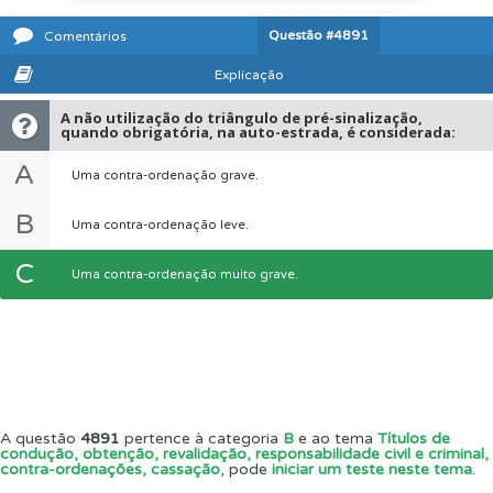
Questão
#4891
Comentários
Explicação
A não utilização do triângulo de pré-sinalização,
quando obrigatória, na auto-estrada, é considerada:
A
Uma contra-ordenação grave.
B
Uma contra-ordenação leve.
C
Uma contra-ordenação muito grave.
A questão
4891
pertence à categoria
B
e ao tema
Títulos de
condução, obtenção, revalidação, responsabilidade civil e criminal,
contra-ordenações, cassação
, pode
iniciar um teste neste tema
.