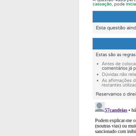
cassação
, pode
inic
Conta
Crie uma con
Esta questão aind
Ajuda
Consulte a aj
Testes
O teste "Err
Estas são as regra
Antes de coloca
comentários já 
Testes
O teste "Dif
Dúvidas não rel
As afirmações 
restantes utiliza
Perfil
Veja as quest
Reservamos o direi
Questões
Consulte
Ajuda
Use os atalh