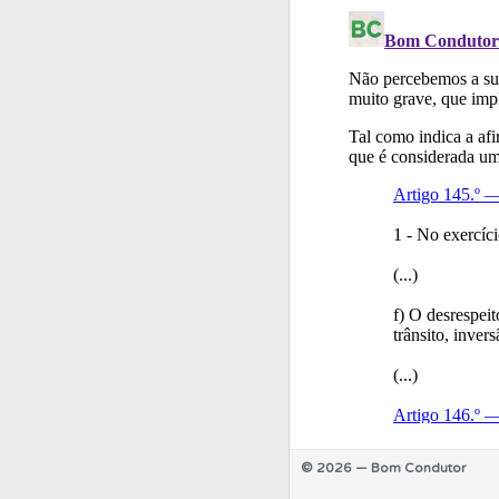
Testes
O teste "Nov
Biblioteca
Consulte 
Perfil
Veja os temas
© 2026 — Bom Condutor