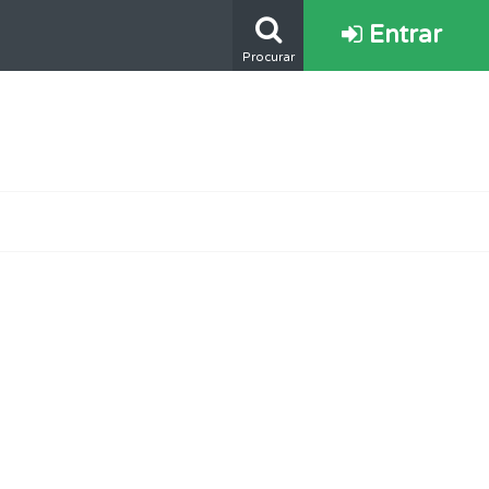
Entrar
Procurar
s.
os.