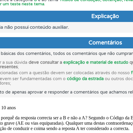
iar um teste neste tema
.
ta para ter acesso às suas estatísticas em qualquer equipa
Explicação
a não possui conteúdo auxiliar.
uda se tiver dúvidas relacionadas com a plataforma.
Comentários
adas" apresenta-lhe questões que errou e não voltou a res
s básicas dos comentários, todos os comentários que não cumpra
r a sua dúvida
deve consultar a
explicação e material de estudo
qu
presentes
;
ícil" apresenta-lhe as questões mais falhadas na plataforma.
acionadas com a questão devem ser colocadas através do nosso
devem ser fundamentadas com o
código da estrada
ou outros docu
dores;
ões que errou no seu perfil.
to de apenas aprovar e responder a comentários que achamos rel
 os comentários da questão quando tem dúvidas.
os de teclado para responder aos testes mais rapidamente.