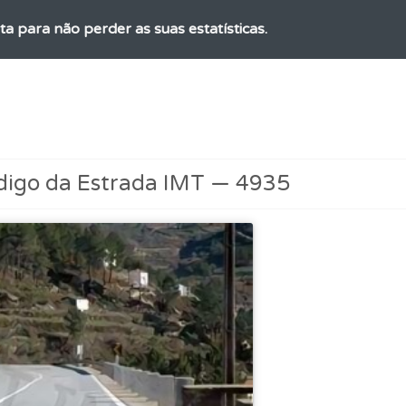
ta para não perder as suas estatísticas.
as explicações das questões para esclarecimentos adicionai
rdar uma questão colocando-a como favorita.
digo da Estrada IMT — 4935
as estatísticas no seu perfil.
aqui todas as questões que usamos na plataforma.
os testemunhos dos nossos utilizadores e deixe o seu!
o teste que recomendamos para obter os melhores resultad