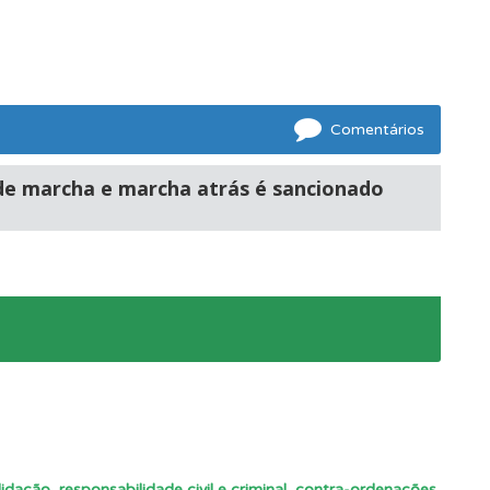
oficial.
Comentários
 de marcha e marcha atrás é sancionado
e.
idação, responsabilidade civil e criminal, contra-ordenações,