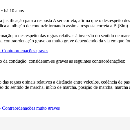
as" apresenta-lhe questões a que ainda não respondeu.
o código da estrada na nossa biblioteca.
 onde tem mais dificuldades no seu perfil.