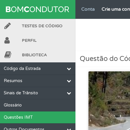
Conta
Crie uma con
TESTES DE CÓDIGO
Questões
Consulte 
PERFIL
Questões
Pode gua
BIBLIOTECA
Questão do Có
Perfil
Consulte as su
Código da Estrada
Resumos
Questões
Consulte 
Sinais de Trânsito
Testemunhos
Veja 
Glossário
Questões IMT
Testes
Deve fazer 
Outros Documentos