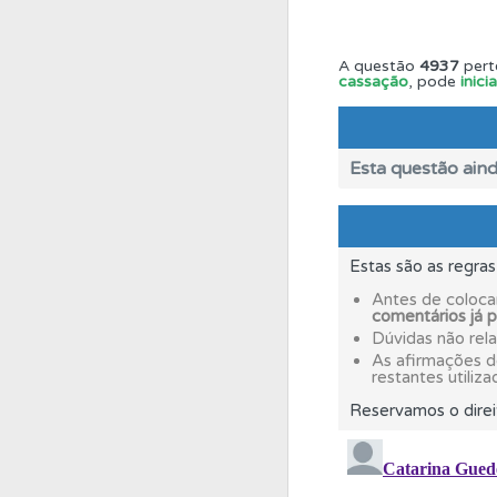
Testes
Veja o nível
A questão
4937
pert
cassação
, pode
inic
Perfil
Consulte as su
Esta questão aind
Questões
Consulte 
Perfil
Estas são as regra
Veja as quest
Antes de coloca
comentários já 
Biblioteca
Dúvidas não rel
Consulte 
As afirmações 
restantes utiliza
Conta
Reservamos o direi
Crie uma con
Questões
Consulte