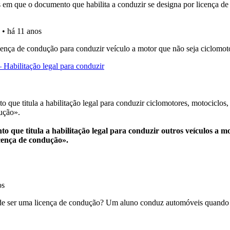
ícil" apresenta-lhe as questões mais falhadas na plataforma.
ta para ter acesso às suas estatísticas em qualquer equipa
 Condutor dá-lhe uma ideia da sua preparação para o exam