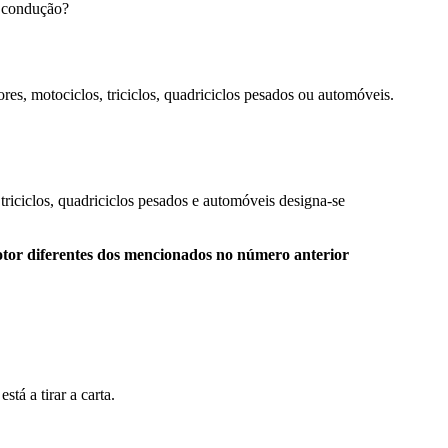
mento.
e.