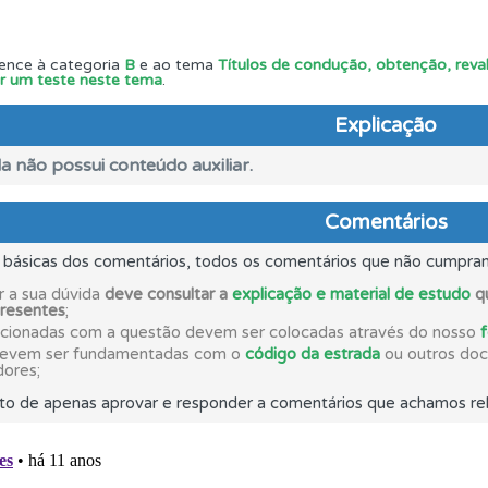
 de dificuldade do teste quando o termina.
ence à categoria
B
e ao tema
Títulos de condução, obtenção, reval
iar um teste neste tema
.
as estatísticas no seu perfil.
Explicação
a não possui conteúdo auxiliar.
aqui todas as questões que usamos na plataforma.
Comentários
s básicas dos comentários, todos os comentários que não cumpra
ões que errou no seu perfil.
r a sua dúvida
deve consultar a
explicação e material de estudo
qu
presentes
;
acionadas com a questão devem ser colocadas através do nosso
o código da estrada na nossa biblioteca.
devem ser fundamentadas com o
código da estrada
ou outros docu
dores;
to de apenas aprovar e responder a comentários que achamos rel
ta para poder partilhar o seu perfil com os seus amigos.
 os comentários da questão quando tem dúvidas.