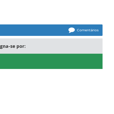
s.
Comentários
gna-se por:
os.