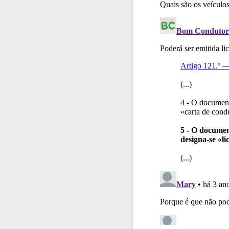
Testes
O teste "Dif
Conta
Crie uma con
Perfil
O Índice Bom