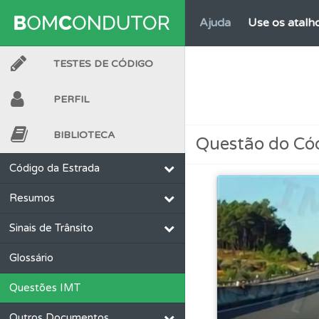
Ajuda
Use os atalh
TESTES DE CÓDIGO
Perfil
Saiba no seu 
PERFIL
Questões
As questõ
BIBLIOTECA
Questão do Có
Testemunhos
Veja 
Código da Estrada
Resumos
Conta
Crie uma con
Sinais de Trânsito
Perfil
Veja os temas
Glossário
Questões IMT
Testes
O teste "Err
Outros Documentos