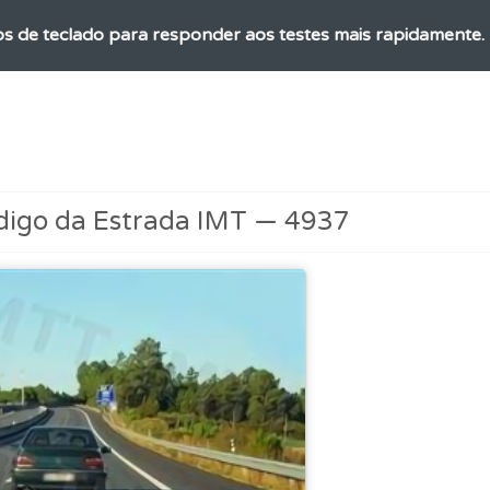
os de teclado para responder aos testes mais rapidamente.
perfil se já está preparado para ir a exame.
es que usamos estão atualizadas e são as mesmas do exame 
digo da Estrada IMT — 4937
os testemunhos dos nossos utilizadores e deixe o seu!
ta para não perder as suas estatísticas.
 onde tem mais dificuldades no seu perfil.
adas" apresenta-lhe questões que errou e não voltou a res