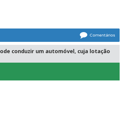
Comentários
pode conduzir um automóvel, cuja lotação
ponder.
os.