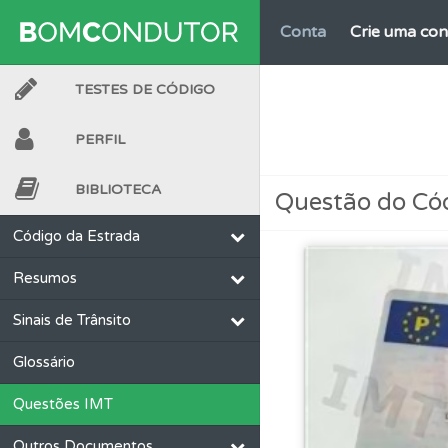
Conta
Crie uma con
TESTES DE CÓDIGO
Questões
Consulte
PERFIL
Testes
Veja o nível
BIBLIOTECA
Questão do Có
Perfil
Veja os temas
Código da Estrada
Resumos
Questões
Pode gua
Sinais de Trânsito
Questões
As questõ
Glossário
Questões IMT
Conta
Crie uma con
Outros Documentos