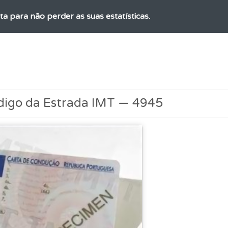
ta para não perder as suas estatísticas.
 os comentários da questão quando tem dúvidas.
 de dificuldade do teste quando o termina.
digo da Estrada IMT — 4945
 onde tem mais dificuldades no seu perfil.
rdar uma questão colocando-a como favorita.
es que usamos estão atualizadas e são as mesmas do exame 
ta para ter acesso às suas estatísticas em qualquer equipa