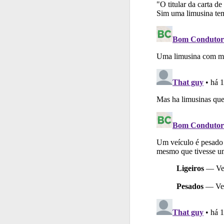
Ajuda
Consulte a aj
Biblioteca
Consulte 
Testemunhos
Veja 