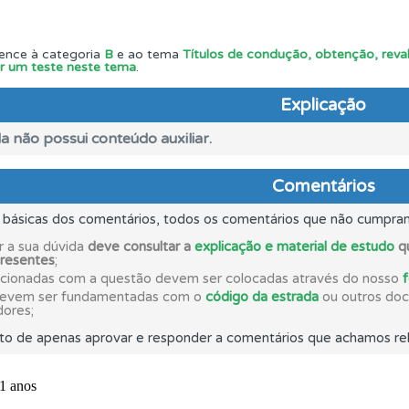
os de teclado para responder aos testes mais rapidamente.
ence à categoria
B
e ao tema
Títulos de condução, obtenção, reval
iar um teste neste tema
.
 Condutor dá-lhe uma ideia da sua preparação para o exam
Explicação
a não possui conteúdo auxiliar.
ões que errou no seu perfil.
Comentários
s básicas dos comentários, todos os comentários que não cumpra
ico dos seus testes no seu perfil.
r a sua dúvida
deve consultar a
explicação e material de estudo
qu
presentes
;
acionadas com a questão devem ser colocadas através do nosso
ícil" apresenta-lhe as questões mais falhadas na plataforma.
devem ser fundamentadas com o
código da estrada
ou outros docu
dores;
to de apenas aprovar e responder a comentários que achamos rel
ta para poder partilhar o seu perfil com os seus amigos.
as explicações das questões para esclarecimentos adicionai