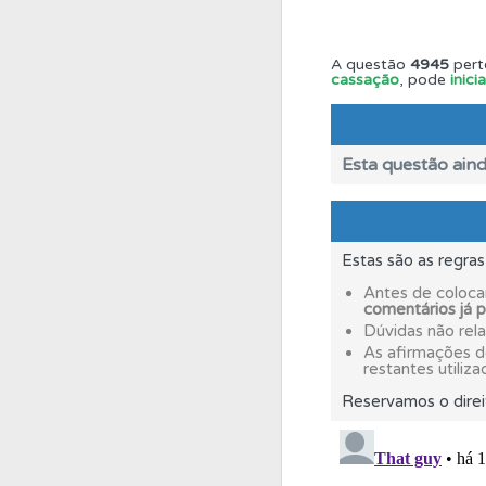
Ajuda
Use os atalh
A questão
4945
pert
cassação
, pode
inic
Perfil
O Índice Bom
Esta questão aind
Perfil
Veja as quest
Perfil
Estas são as regra
Tem um histór
Antes de coloca
comentários já 
Testes
Dúvidas não rel
O teste "Dif
As afirmações 
restantes utiliza
Conta
Reservamos o direi
Crie uma con
Questões
Consulte 