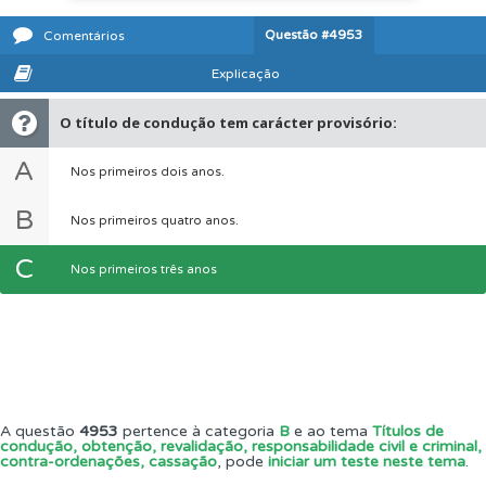
Questão
#4953
Comentários
Explicação
O título de condução tem carácter provisório:
A
Nos primeiros dois anos.
B
Nos primeiros quatro anos.
C
Nos primeiros três anos
A questão
4953
pertence à categoria
B
e ao tema
Títulos de
condução, obtenção, revalidação, responsabilidade civil e criminal,
contra-ordenações, cassação
, pode
iniciar um teste neste tema
.