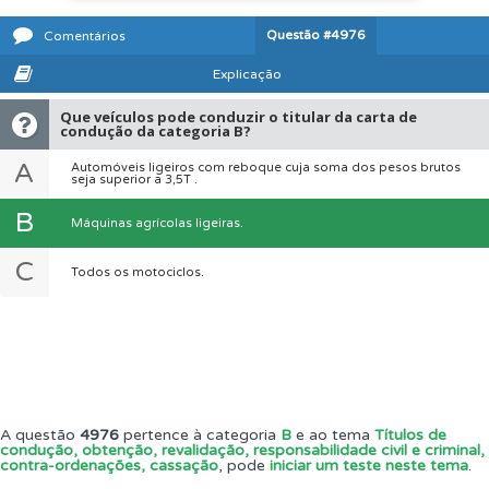
Questão
#4976
Comentários
Explicação
Que veículos pode conduzir o titular da carta de
condução da categoria B?
A
Automóveis ligeiros com reboque cuja soma dos pesos brutos
seja superior a 3,5T .
B
Máquinas agrícolas ligeiras.
C
Todos os motociclos.
A questão
4976
pertence à categoria
B
e ao tema
Títulos de
condução, obtenção, revalidação, responsabilidade civil e criminal,
contra-ordenações, cassação
, pode
iniciar um teste neste tema
.