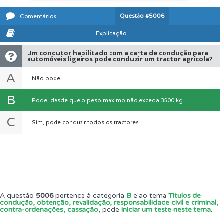
Questão
#5006
Comentários
Explicação
Um condutor habilitado com a carta de condução para
automóveis ligeiros pode conduzir um tractor agrícola?
A
Não pode.
B
Pode, desde que o peso máximo não exceda 3500 kg.
C
Sim, pode conduzir todos os tractores.
A questão
5006
pertence à categoria
B
e ao tema
Títulos de
condução, obtenção, revalidação, responsabilidade civil e criminal,
contra-ordenações, cassação
, pode
iniciar um teste neste tema
.