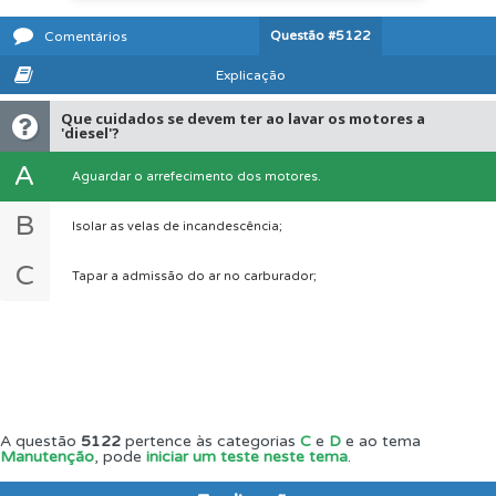
Questão
#5122
Comentários
Explicação
Que cuidados se devem ter ao lavar os motores a
'diesel'?
A
Aguardar o arrefecimento dos motores.
B
Isolar as velas de incandescência;
C
Tapar a admissão do ar no carburador;
A questão
5122
pertence às categorias
C
e
D
e ao tema
Manutenção
, pode
iniciar um teste neste tema
.