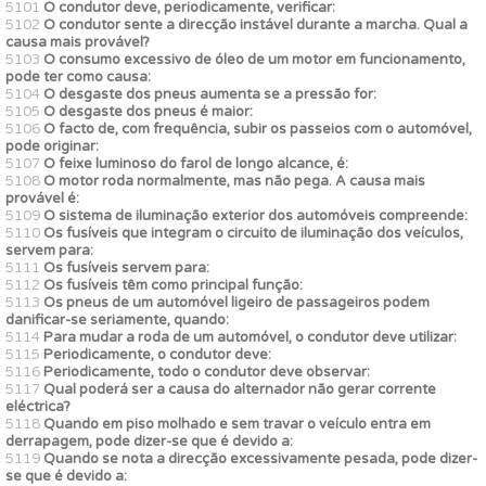
5101
O condutor deve, periodicamente, verificar:
5102
O condutor sente a direcção instável durante a marcha. Qual a
causa mais provável?
5103
O consumo excessivo de óleo de um motor em funcionamento,
pode ter como causa:
5104
O desgaste dos pneus aumenta se a pressão for:
5105
O desgaste dos pneus é maior:
5106
O facto de, com frequência, subir os passeios com o automóvel,
pode originar:
5107
O feixe luminoso do farol de longo alcance, é:
5108
O motor roda normalmente, mas não pega. A causa mais
provável é:
5109
O sistema de iluminação exterior dos automóveis compreende:
5110
Os fusíveis que integram o circuito de iluminação dos veículos,
servem para:
5111
Os fusíveis servem para:
5112
Os fusíveis têm como principal função:
5113
Os pneus de um automóvel ligeiro de passageiros podem
danificar-se seriamente, quando:
5114
Para mudar a roda de um automóvel, o condutor deve utilizar:
5115
Periodicamente, o condutor deve:
5116
Periodicamente, todo o condutor deve observar:
5117
Qual poderá ser a causa do alternador não gerar corrente
eléctrica?
5118
Quando em piso molhado e sem travar o veículo entra em
derrapagem, pode dizer-se que é devido a:
5119
Quando se nota a direcção excessivamente pesada, pode dizer-
se que é devido a: