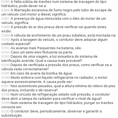
5085
A falta súbita de travões num sistema de travagem do tipo
hidráulico, pode dever-se a:
5086
A libertação excessiva de fumo negro pelo tubo de escape de
um veículo com motor a diesel, significa:
5087
A presença de água misturada com o óleo do motor de um
veículo, significa:
5088
A pressão do ar dos pneus deve verificar-se quando estes
estão:
5089
A válvula de enchimento de um pneu tubeless, está montada na:
5090
Após a lavagem do veículo, o condutor deve adoptar algum
cuidado especial?
5091
As avarias mais frequentes na bateria, são:
5092
Caso um semi-eixo flutuante se parta:
5093
Depois de uma viagem, a luz avisadora do sistema de
lubrificação acende. Qual a causa mais provável?
5094
Depois de verificada a pressão dos pneus, como verificar se a
válvula veda correctamente?
5095
Em caso de avaria da bomba de água:
5096
Muito embora com líquido refrigerante no radiador, o motor
aquece excessivamente. A causa pode ser:
5097
Nos automóveis pesados, qual a altura mínima do relevo do piso
dos pneus, incluindo o de reserva?
5098
Num circuito de refrigeração selado sob pressão, o condutor
deve abrir a tampa do radiador para verificar o nível de água?
5099
Num sistema de travagem do tipo hidráulico, purgar os travões
consiste em:
5100
O condutor deve, periodicamente, observar e garantir a
substituição: