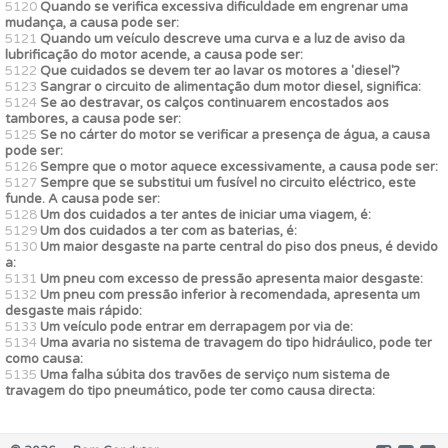
5120
Quando se verifica excessiva dificuldade em engrenar uma
mudança, a causa pode ser:
5121
Quando um veículo descreve uma curva e a luz de aviso da
lubrificação do motor acende, a causa pode ser:
5122
Que cuidados se devem ter ao lavar os motores a 'diesel'?
5123
Sangrar o circuito de alimentação dum motor diesel, significa:
5124
Se ao destravar, os calços continuarem encostados aos
tambores, a causa pode ser:
5125
Se no cárter do motor se verificar a presença de água, a causa
pode ser:
5126
Sempre que o motor aquece excessivamente, a causa pode ser:
5127
Sempre que se substitui um fusível no circuito eléctrico, este
funde. A causa pode ser:
5128
Um dos cuidados a ter antes de iniciar uma viagem, é:
5129
Um dos cuidados a ter com as baterias, é:
5130
Um maior desgaste na parte central do piso dos pneus, é devido
a:
5131
Um pneu com excesso de pressão apresenta maior desgaste:
5132
Um pneu com pressão inferior à recomendada, apresenta um
desgaste mais rápido:
5133
Um veículo pode entrar em derrapagem por via de:
5134
Uma avaria no sistema de travagem do tipo hidráulico, pode ter
como causa:
5135
Uma falha súbita dos travões de serviço num sistema de
travagem do tipo pneumático, pode ter como causa directa: