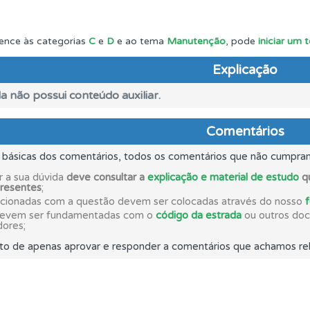
as explicações das questões para esclarecimentos adicionai
ence às categorias
C
e
D
e ao tema
Manutenção
, pode
iniciar um 
Explicação
as estatísticas no seu perfil.
a não possui conteúdo auxiliar.
os de teclado para responder aos testes mais rapidamente.
Comentários
s básicas dos comentários, todos os comentários que não cumpra
aqui todas as questões que usamos na plataforma.
r a sua dúvida
deve consultar a
explicação e material de estudo
qu
presentes
;
acionadas com a questão devem ser colocadas através do nosso
o código da estrada na nossa biblioteca.
devem ser fundamentadas com o
código da estrada
ou outros docu
dores;
to de apenas aprovar e responder a comentários que achamos rel
uda se tiver dúvidas relacionadas com a plataforma.
 de dificuldade do teste quando o termina.