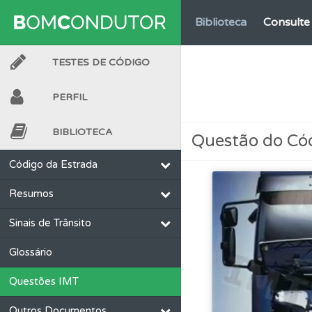
Biblioteca
Consulte 
TESTES DE CÓDIGO
Conta
Crie uma con
PERFIL
Perfil
O Índice Bom
BIBLIOTECA
Questão do Có
Testemunhos
Veja 
Código da Estrada
Resumos
Perfil
Veja os temas
Sinais de Trânsito
Testes
O teste "Nov
Glossário
Questões IMT
Perfil
Veja as quest
Outros Documentos