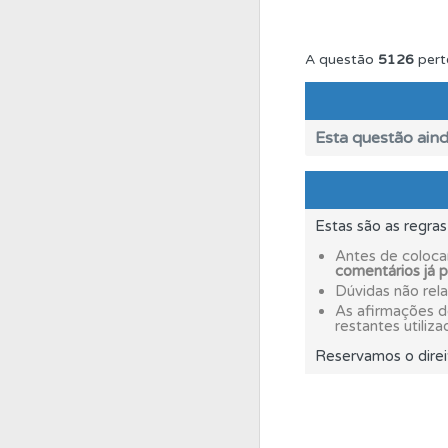
Questões
Consulte 
A questão
5126
pert
Perfil
Consulte as su
Esta questão aind
Ajuda
Use os atalh
Estas são as regra
Questões
Consulte 
Antes de coloca
comentários já 
Dúvidas não rel
Biblioteca
Consulte 
As afirmações 
restantes utiliza
Reservamos o direi
Ajuda
Consulte a aj
Testes
Veja o nível