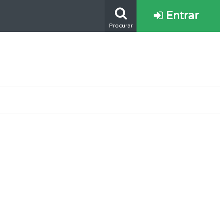
Entrar
Procurar
mento.
e.