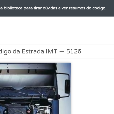
a biblioteca para tirar dúvidas e ver resumos do código.
ta para ter acesso às suas estatísticas em qualquer equipa
 Condutor dá-lhe uma ideia da sua preparação para o exam
digo da Estrada IMT — 5126
os testemunhos dos nossos utilizadores e deixe o seu!
 onde tem mais dificuldades no seu perfil.
as" apresenta-lhe questões a que ainda não respondeu.
ões que errou no seu perfil.