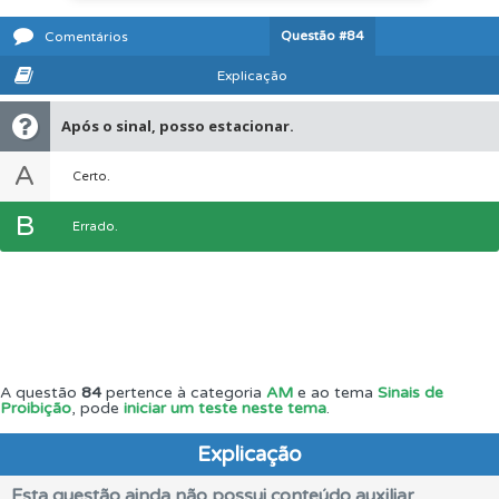
Questão
#84
Comentários
Explicação
Após o sinal, posso estacionar.
A
Certo.
B
Errado.
A questão
84
pertence à categoria
AM
e ao tema
Sinais de
Proibição
, pode
iniciar um teste neste tema
.
Explicação
Esta questão ainda não possui conteúdo auxiliar.