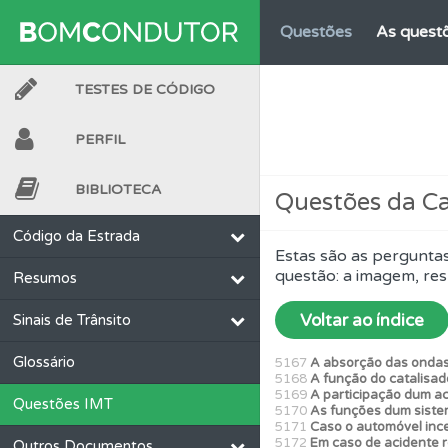
Questões
As questõ
TESTES DE CÓDIGO
Testes
Veja o nível
PERFIL
Perfil
Veja os temas
BIBLIOTECA
Questões da C
Testes
O teste "Err
Código da Estrada
Estas são as perguntas
questão: a imagem, res
Resumos
Ajuda
Use os atalh
Voltar ao índice
Sinais de Trânsito
Conta
Crie uma con
Glossário
5167
A absorção das ondas 
5168
A função do catalisado
5169
A participação dum ac
Questões IMT
5170
As funções dum sistem
Biblioteca
Consulte 
5171
Caso o automóvel ince
5172
Em caso de acidente r
Outros Documentos