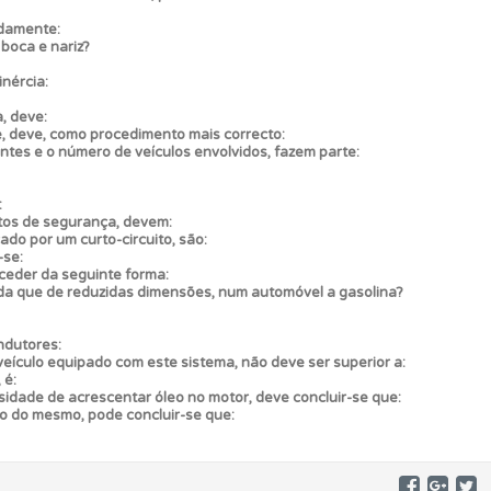
adamente:
os.
 boca e nariz?
nércia:
, deve:
e, deve, como procedimento mais correcto:
antes e o número de veículos envolvidos, fazem parte:
mento.
:
tos de segurança, devem:
do por um curto-circuito, são:
s.
-se:
oceder da seguinte forma:
nda que de reduzidas dimensões, num automóvel a gasolina?
ndutores:
ículo equipado com este sistema, não deve ser superior a:
 é:
idade de acrescentar óleo no motor, deve concluir-se que:
o do mesmo, pode concluir-se que: