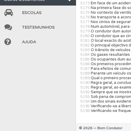
5173
Em face de um acident
5174
Na primeira fase do s
Testes
Deve fazer 
ESCOLAS
5175
No contexto da ventila
5176
No transporte e acond
5177
Nos cintos de seguran
5178
Num automóvel, para e
TESTEMUNHOS
Perfil
Consulte as su
5179
O condutor dum automó
5180
O condutor que ao cir
5181
O local exacto do aci
AJUDA
5182
O principal objectivo 
Conta
Crie uma con
5183
O trânsito de veículo
5184
Os gases resultantes 
5185
Os ocupantes dum aut
5186
Os primeiros procedim
Questões
Consulte 
5187
Para efeitos de comun
5188
Perante um veículo ci
5189
Qual o primeiro proce
5190
Regra geral, a conclus
Testes
O teste "Nov
5191
Regra geral, ao exami
5192
Sempre que se mostre 
5193
Sob pena de compromet
5194
Um dos sinais evidente
Questões
Consulte
5195
Verificando-se a libe
5196
Verificando-se frequ
Questões
Consulte 
© 2026 — Bom Condutor