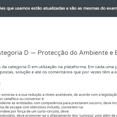
es que usamos estão atualizadas e são as mesmas do exame 
 de dificuldade do teste quando o termina.
 onde tem mais dificuldades no seu perfil.
ategoria D — Protecção do Ambiente e
adas" apresenta-lhe questões que errou e não voltou a res
 da categoria D em utilização na plataforma. Em cada uma 
postas, solução e até os comentários que por vezes têm a e
os de teclado para responder aos testes mais rapidamente.
ta para poder partilhar o seu perfil com os seus amigos.
sonoras e a sua redução a níveis aceitáveis, de acordo com a legislação
r catalítico ou conversor é:
idente às entidades com competência para prestarem socorro, deve incl
a de escape com silencioso incluído, consistem na:
o código da estrada na nossa biblioteca.
ndeie por força de um curto-circuito, deve:
odoviário, deve promover-se o afastamento dos 'curiosos', pois além de