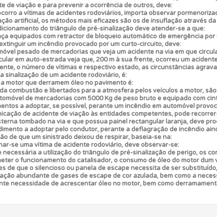
e de viação e para prevenir a ocorrência de outros, deve:
ocorro a vítimas de acidentes rodoviários, importa observar pormenoriz
o teste que recomendamos para obter os melhores resultad
ção artificial, os métodos mais eficazes são os de insuflação através da
icionamento do triângulo de pré-sinalização deve atender-se a que:
ça equipados com retractor de bloqueio automático de emergência por i
xtinguir um incêndio provocado por um curto-circuito, deve:
as estatísticas no seu perfil.
vel pesado de mercadorias que veja um acidente na via em que circula
cular em auto-estrada veja que, 200 m à sua frente, ocorreu um acident
dente, o número de vítimas e respectivo estado, as circunstâncias agrav
da sinalização de um acidente rodoviário, é:
ta para ter acesso às suas estatísticas em qualquer equipa
s a motor que derramem óleo no pavimento é:
da combustão e libertados para a atmosfera pelos veículos a motor, são
omóvel de mercadorias com 5000 Kg de peso bruto e equipado com cin
entos a adoptar, se possível, perante um incêndio em automóvel provoca
as explicações das questões para esclarecimentos adicionai
icação de acidente de viação às entidades competentes, pode recorrer
sterna tombado na via e que possua painel rectangular laranja, deve pr
dimento a adoptar pelo condutor, perante a deflagração de incêndio ai
ão de que um sinistrado deixou de respirar, baseia-se na:
as" apresenta-lhe questões a que ainda não respondeu.
nar-se uma vítima de acidente rodoviário, deve observar-se:
necessária a utilização do triângulo de pré-sinalização de perigo, os co
er o funcionamento do catalisador, o consumo de óleo do motor dum ve
s de que o silencioso ou panela de escape necessita de ser substituído,
 os comentários da questão quando tem dúvidas.
rtação abundante de gases de escape de cor azulada, bem como a necess
ente necessidade de acrescentar óleo no motor, bem como derramament
aqui todas as questões que usamos na plataforma.